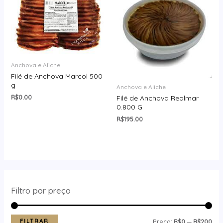
Anchova e Aliche
Filé de Anchova Marcol 500
g
Anchova e Aliche
R$
0.00
Filé de Anchova Realmar
0.800 G
R$
195.00
Filtro por preço
FILTRAR
Preço:
R$0
—
R$200