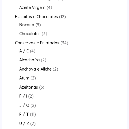
Azeite Virgem
4
Biscoitos e Chocolates
12
Biscoito
9
Chocolates
3
Conservas e Enlatados
34
A / E
4
Alcachofra
2
Anchova e Aliche
2
Atum
2
Azeitonas
6
F / I
2
J / O
2
P / T
11
U / Z
2