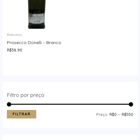
Bebidas
Prosecco Donelli – Branco
R$
38.90
Filtro por preço
FILTRAR
Preço:
R$0
—
R$550