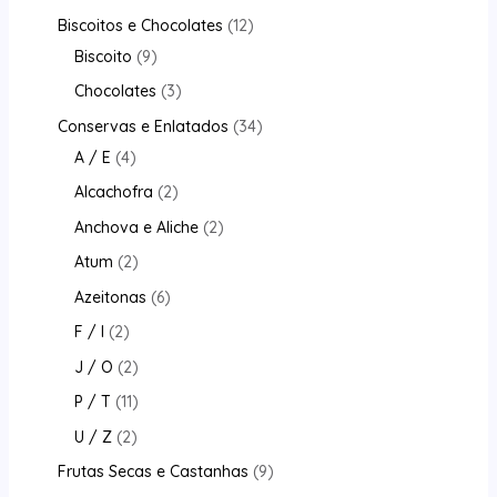
Biscoitos e Chocolates
12
Biscoito
9
Chocolates
3
Conservas e Enlatados
34
A / E
4
Alcachofra
2
Anchova e Aliche
2
Atum
2
Azeitonas
6
F / I
2
J / O
2
P / T
11
U / Z
2
Frutas Secas e Castanhas
9