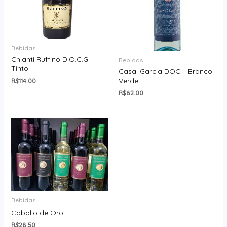
Bebidas
Chianti Ruffino D.O.C.G. –
Bebidas
Tinto
Casal Garcia DOC – Branco
Verde
R$
114.00
R$
62.00
Bebidas
Caballo de Oro
R$
28.50