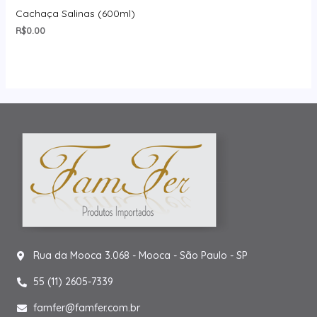
Cachaça Salinas (600ml)
R$
0.00
Rua da Mooca 3.068 - Mooca - São Paulo - SP
55 (11) 2605-7339
famfer@famfer.com.br